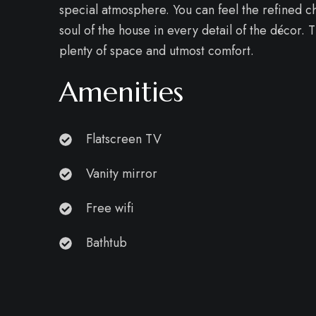
special atmosphere. You can feel the refined 
soul of the house in every detail of the décor. T
plenty of space and utmost comfort.
Amenities
Flatscreen TV
Vanity mirror
Free wifi
Bathtub