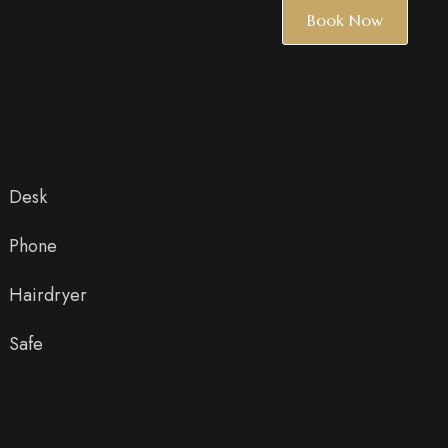
Book Now
Desk
Phone
Hairdryer
Safe